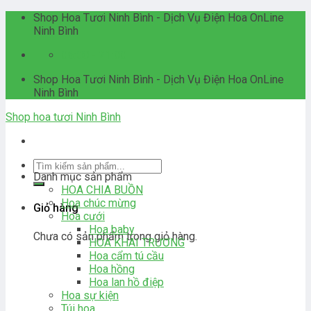
Skip
Shop Hoa Tươi Ninh Bình - Dịch Vụ Điện Hoa OnLine
to
Ninh Bình
content
06:00 - 21:00
Shop Hoa Tươi Ninh Bình - Dịch Vụ Điện Hoa OnLine
Ninh Bình
Shop hoa tươi Ninh Bình
Tìm
Danh mục sản phẩm
kiếm:
HOA CHIA BUỒN
Hoa chúc mừng
Giỏ hàng
Hoa cưới
Hoa baby
Chưa có sản phẩm trong giỏ hàng.
HOA KHAI TRƯƠNG
Hoa cẩm tú cầu
Hoa hồng
Hoa lan hồ điệp
Hoa sự kiện
Túi hoa