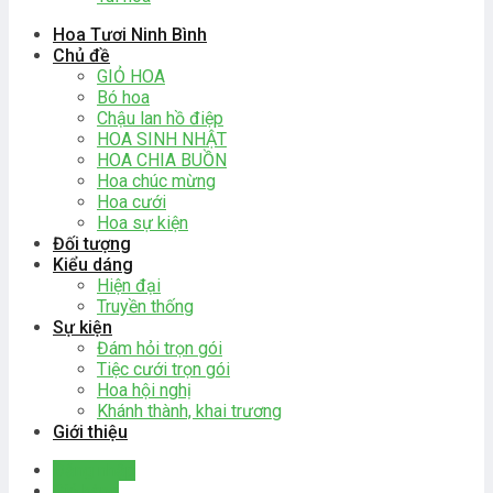
Hoa Tươi Ninh Bình
Chủ đề
GIỎ HOA
Bó hoa
Chậu lan hồ điệp
HOA SINH NHẬT
HOA CHIA BUỒN
Hoa chúc mừng
Hoa cưới
Hoa sự kiện
Đối tượng
Kiểu dáng
Hiện đại
Truyền thống
Sự kiện
Đám hỏi trọn gói
Tiệc cưới trọn gói
Hoa hội nghị
Khánh thành, khai trương
Giới thiệu
Đăng nhập
Giỏ hàng