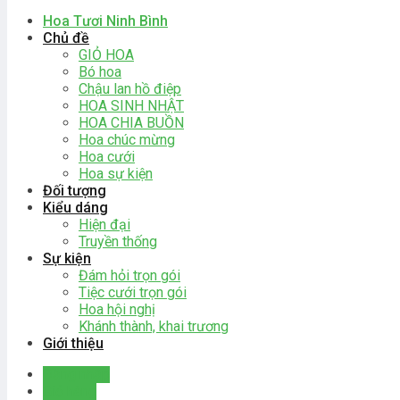
Hoa Tươi Ninh Bình
Chủ đề
GIỎ HOA
Bó hoa
Chậu lan hồ điệp
HOA SINH NHẬT
HOA CHIA BUỒN
Hoa chúc mừng
Hoa cưới
Hoa sự kiện
Đối tượng
Kiểu dáng
Hiện đại
Truyền thống
Sự kiện
Đám hỏi trọn gói
Tiệc cưới trọn gói
Hoa hội nghị
Khánh thành, khai trương
Giới thiệu
Đăng nhập
Giỏ hàng