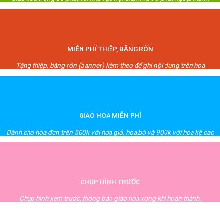
MIỄN PHÍ THIỆP, BĂNG RÔN
Tặng thiệp, băng rôn (banner) kèm theo để ghi nội dung trên hoa
GIAO HOA MIỄN PHÍ
Dành cho hóa đơn trên 500k với hoa giỏ, hoa bó và 900k với hoa kệ cao
CHỤP HÌNH TRƯỚC
Chụp hình xem trước, thông báo giao hoa xong khi hoàn thành.