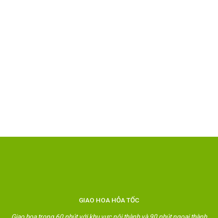
GIAO HOA HỎA TỐC
Giao hoa trong 60 phút với khu vực nội thành và 90 phút ngoại thành