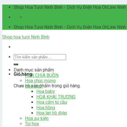
Skip
Shop Hoa Tươi Ninh Bình - Dịch Vụ Điện Hoa OnLine Ninh
to
06:00 - 21:00
content
Shop Hoa Tươi Ninh Bình - Dịch Vụ Điện Hoa OnLine Ninh
Shop hoa tươi Ninh Bình
Tìm
kiếm:
Danh mục sản phẩm
Giỏ hàng
HOA CHIA BUỒN
Hoa chúc mừng
Chưa có sản phẩm trong giỏ hàng.
Hoa cưới
Hoa baby
HOA KHAI TRƯƠNG
Hoa cẩm tú cầu
Hoa hồng
Hoa lan hồ điệp
Hoa sự kiện
Túi hoa