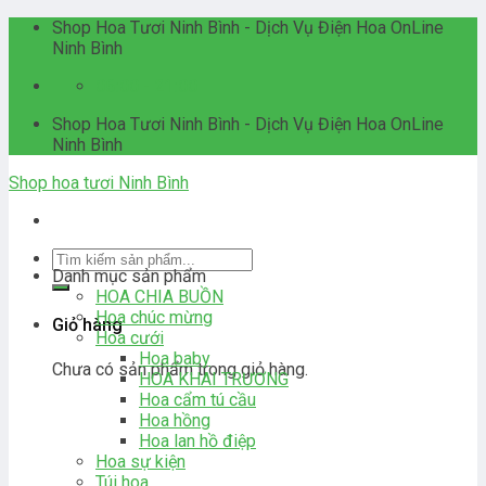
Skip
Shop Hoa Tươi Ninh Bình - Dịch Vụ Điện Hoa OnLine
to
Ninh Bình
content
06:00 - 21:00
Shop Hoa Tươi Ninh Bình - Dịch Vụ Điện Hoa OnLine
Ninh Bình
Shop hoa tươi Ninh Bình
Tìm
Danh mục sản phẩm
kiếm:
HOA CHIA BUỒN
Hoa chúc mừng
Giỏ hàng
Hoa cưới
Hoa baby
Chưa có sản phẩm trong giỏ hàng.
HOA KHAI TRƯƠNG
Hoa cẩm tú cầu
Hoa hồng
Hoa lan hồ điệp
Hoa sự kiện
Túi hoa