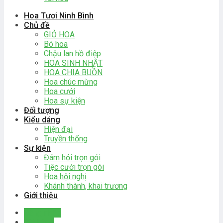
Hoa Tươi Ninh Bình
Chủ đề
GIỎ HOA
Bó hoa
Chậu lan hồ điệp
HOA SINH NHẬT
HOA CHIA BUỒN
Hoa chúc mừng
Hoa cưới
Hoa sự kiện
Đối tượng
Kiểu dáng
Hiện đại
Truyền thống
Sự kiện
Đám hỏi trọn gói
Tiệc cưới trọn gói
Hoa hội nghị
Khánh thành, khai trương
Giới thiệu
Đăng nhập
Giỏ hàng